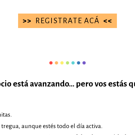
>>
REGISTRATE ACÁ
<<
ocio está avanzando... pero vos estás 
itas.
 tregua, aunque estés todo el día activa.