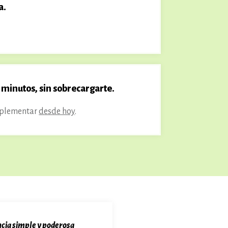
a.
 minutos, sin sobrecargarte.
implementar
desde hoy
.
cia simple y poderosa