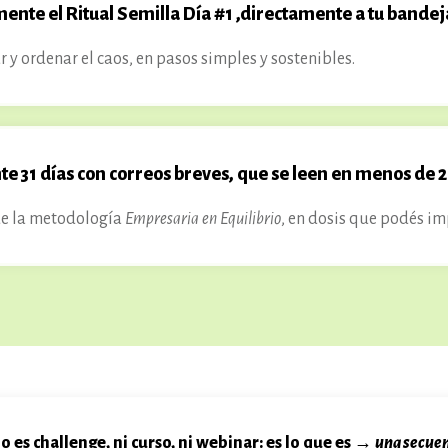
mente el
Ritual Semilla Día #1
,directamente a tu bandej
y ordenar el caos, en pasos simples y sostenibles.
 31 días con correos breves, que se leen en menos de 2
 de la metodología
Empresaria en Equilibrio
, en dosis que podés 
o es challenge, ni curso, ni webinar
: es lo que es →
una secuen