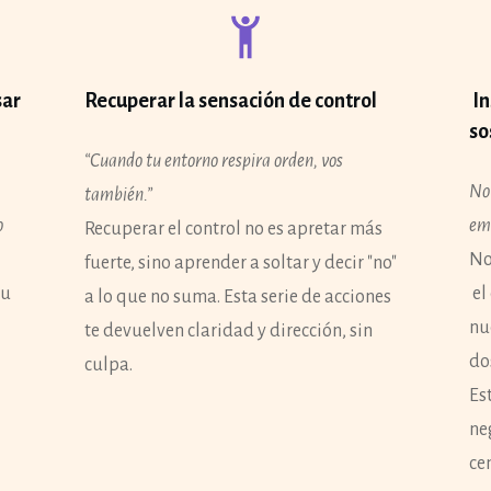
sar
Recuperar la sensación de control
In
so
“Cuando tu entorno respira orden, vos
No 
también.”
o
emp
Recuperar el control no es apretar más
No
fuerte, sino aprender a soltar y decir "no"
tu
el
a lo que no suma. Esta serie de acciones
nu
te devuelven claridad y dirección, sin
do
culpa.
Es
ne
ce