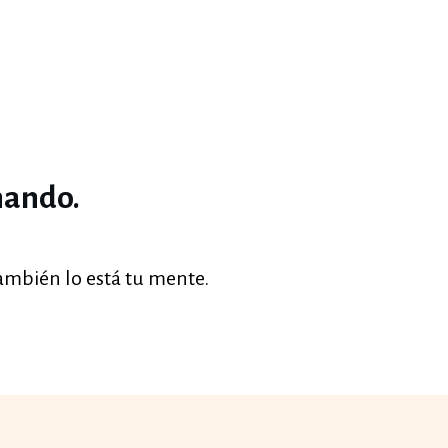
.
nando.
ambién lo está tu mente.